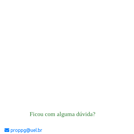
Ficou com alguma dúvida?
proppg@uel.br