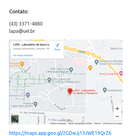
Contato:
(43) 3371-4880
lapa@uel.br
https://maps.app.goo.gl/2GDwJj13JWE19QrZ6