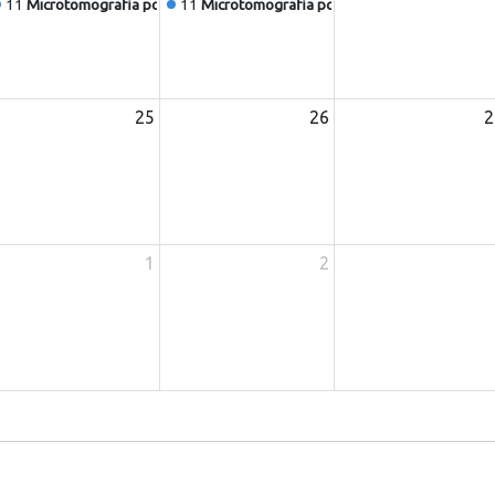
ios X - 1172 (Leticia Birelo)
11
Microtomografia por Raios X - 1172 (Leticia Birelo)
11
Microtomografia por Raios X - 1172 (Leticia
25
26
2
1
2