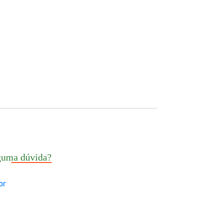
guma dúvida?
br