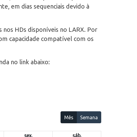
te, em dias sequenciais devido à
 nos HDs disponíveis no LARX. Por
com capacidade compatível com os
da no link abaixo:
Mês
Semana
sex.
sáb.