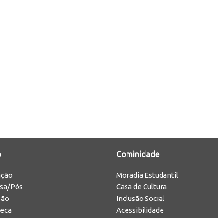
o
Cominidade
ação
Moradia Estudantil
isa/Pós
Casa de Cultura
são
Inclusão Social
teca
Acessibilidade