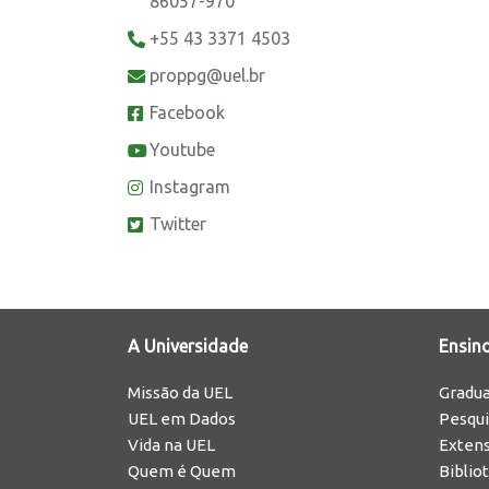
86057-970
+55 43 3371 4503
proppg@uel.br
Facebook
Youtube
Instagram
Twitter
A Universidade
Ensin
Missão da UEL
Gradu
UEL em Dados
Pesqu
Vida na UEL
Exten
Quem é Quem
Biblio