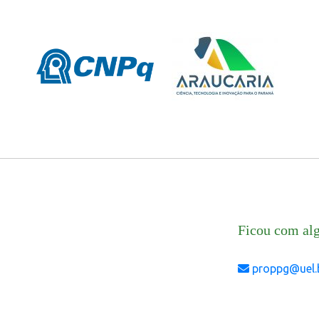
Ficou com al
proppg@uel.