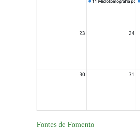
11
Microtomografia por Ra
23
24
30
31
Fontes de Fomento