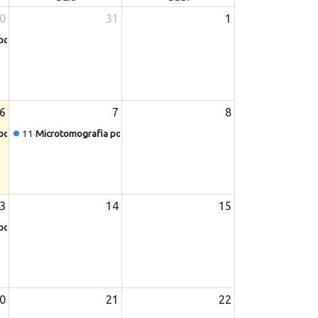
0
31
1
or Raios X - 1172 (Guilherme Nogueira - colaboração externa)
6
7
8
or Raios X - 1172 (Fabio Kenta Fuji)
11
Microtomografia por Raios X - 1172 (Fabio Kenta Fuji)
3
14
15
or Raios X - 1172 (Fabio Kenta Fuji)
0
21
22