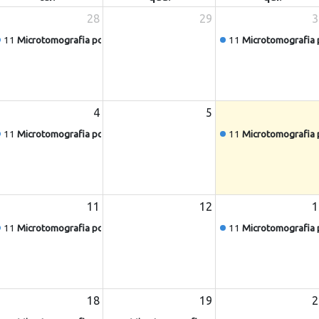
28
29
3
11
Microtomografia por Raios X - 1172 (Leticia Martins Birelo)
11
Microtomografia p
4
5
11
Microtomografia por raios X - 1173 (João Zequi)
11
Microtomografia p
11
12
1
11
Microtomografia por Raios X - 1172 (Leticia Birelo)
11
Microtomografia p
18
19
2