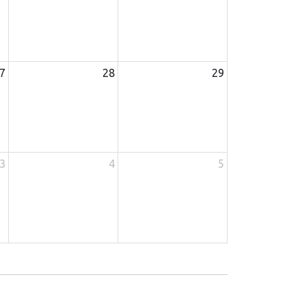
 Martins)
7
28
29
3
4
5