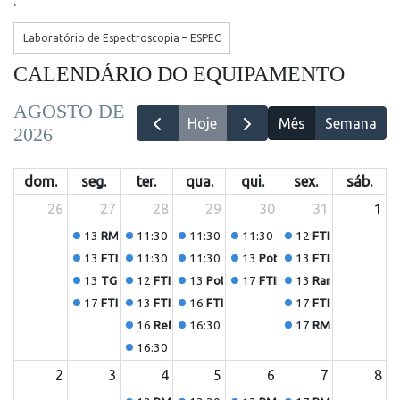
.
Laboratório de Espectroscopia – ESPEC
CALENDÁRIO DO EQUIPAMENTO
AGOSTO DE
Hoje
Mês
Semana
2026
dom.
seg.
ter.
qua.
qui.
sex.
sáb.
26
27
28
29
30
31
1
13
RMN Genivaldo/Alexandre
11:30
Raman Herman (13)
11:30
RMN - Recarga N2
11:30
TG Viviane
12
FTIR Jonas (1)
13
FTIR Viviane (6)
11:30
TG Viviane (3)
11:30
TG Viviane
13
Potenciostato Leandro/H
13
FTIR Leonardo (
13
TG Viviane (3)
12
FTIR Diego (3)
13
Potenciostato Leandro
17
FTIR Helder (4)
13
Raman Jonas (1)
17
FTIR Diego (6)
13
FTIR Viviane (3)
16
FTIR Ágatha
17
FTIR Helder
16
Reflectância Thiago (7)
16:30
FTIR PAS
17
RMN Ryan/Carla
16:30
FTIR Thiago (1)
2
3
4
5
6
7
8